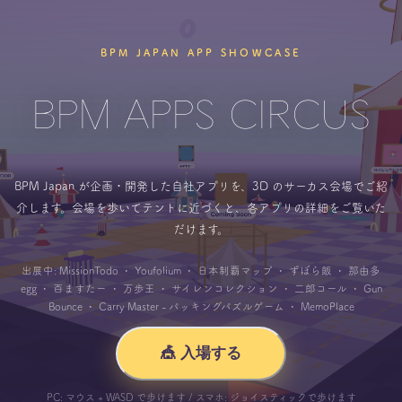
BPM JAPAN APP SHOWCASE
BPM APPS CIRCUS
BPM Japan が企画・開発した自社アプリを、3D のサーカス会場でご紹
介します。
会場を歩いてテントに近づくと、各アプリの詳細をご覧いた
だけます。
出展中:
MissionTodo ・ Youfolium ・ 日本制覇マップ ・ ずぼら飯 ・ 那由多
egg ・ 百ますたー ・ 万歩王 ・ サイレンコレクション ・ 二郎コール ・ Gun
Bounce ・ Carry Master - パッキングパズルゲーム ・ MemoPlace
🎪 入場する
PC: マウス + WASD で歩けます / スマホ: ジョイスティックで歩けます